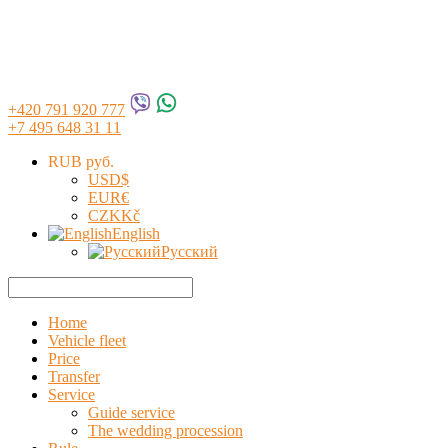
+420 791 920 777
+7 495 648 31 11
RUB руб.
USD
$
EUR
€
CZK
Kč
English
Русский
Home
Vehicle fleet
Price
Transfer
Service
Guide service
The wedding procession