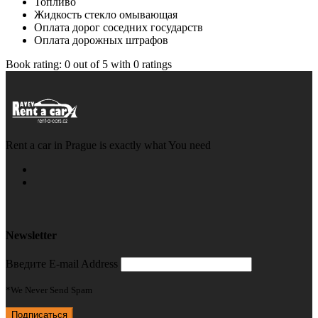
Топливо
Жидкость стекло омывающая
Оплата дорог соседних государств
Оплата дорожных штрафов
Book rating:
0
out of
5
with
0
ratings
Rent a car in Prague is exactly what You need
Newsletter
Введите E-mail Address
*We Never Send Spam