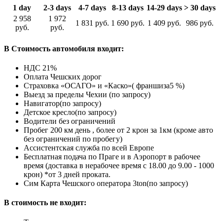
1 day
2-3 days
4-7 days
8-13 days
14-29 days
> 30 days
2 958
1 972
1 831 руб.
1 690 руб.
1 409 руб.
986 руб.
руб.
руб.
В Стоимость автомобиля входит:
НДС 21%
Оплата Чешских дорог
Страховка «ОСАГО» и «Каско»( франшиза5 %)
Выезд за пределы Чехии (по запросу)
Навигатор(по запросу)
Детское кресло(по запросу)
Водители без ограничений
Пробег 200 км день , более от 2 крон за 1км (кроме авто
без ограничений по пробегу)
Ассистентская служба по всей Европе
Бесплатная подача по Праге и в Аэропорт в рабочее
время (доставка в нерабочее время с 18.00 до 9.00 - 1000
крон) *от 3 дней проката.
Cим Карта Чешского оператора 3ton(по запросу)
В стоимость не входит: