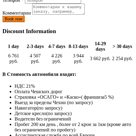
Телефон
*
Комментарии
Discount Information
14-29
1 day
2-3 days
4-7 days
8-13 days
> 30 days
days
6 761
4 507
4 226
3 944
3 662 руб.
2 254 руб.
руб.
руб.
руб.
руб.
В Стоимость автомобиля входит:
НДС 21%
Оплата Чешских дорог
Страховка «ОСАГО» и «Каско»( франшиза5 %)
Выезд за пределы Чехии (по запросу)
Навигатор(по запросу)
Детское кресло(по запросу)
Водители без ограничений
Пробег 200 км день , более от 2 крон за 1км (кроме авто
без ограничений по пробегу)
Ассистентская служба по всей Европе