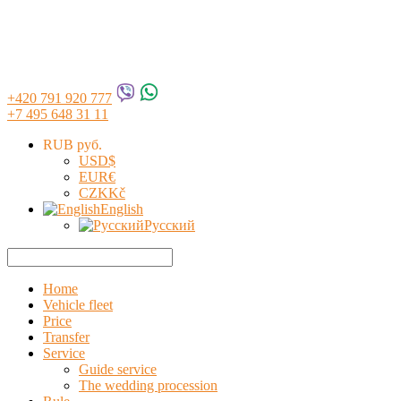
+420 791 920 777
+7 495 648 31 11
RUB руб.
USD
$
EUR
€
CZK
Kč
English
Русский
Home
Vehicle fleet
Price
Transfer
Service
Guide service
The wedding procession