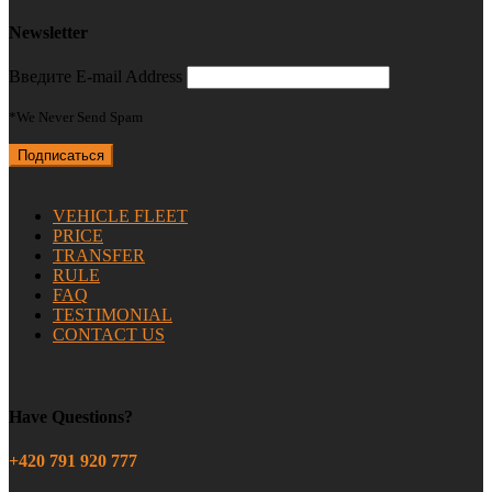
Newsletter
Введите E-mail Address
*We Never Send Spam
VEHICLE FLEET
PRICE
TRANSFER
RULE
FAQ
TESTIMONIAL
CONTACT US
Have Questions?
+420 791 920 777