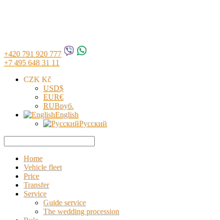
+420 791 920 777
+7 495 648 31 11
CZK Kč
USD
$
EUR
€
RUB
руб.
English
Русский
Home
Vehicle fleet
Price
Transfer
Service
Guide service
The wedding procession