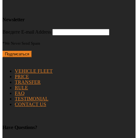
Newsletter
Введите E-mail Address
*We Never Send Spam
VEHICLE FLEET
PRICE
TRANSFER
RULE
FAQ
TESTIMONIAL
CONTACT US
Have Questions?