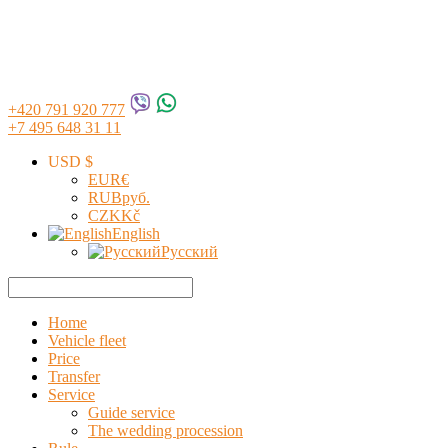
+420 791 920 777
+7 495 648 31 11
USD $
EUR
€
RUB
руб.
CZK
Kč
English
Русский
Home
Vehicle fleet
Price
Transfer
Service
Guide service
The wedding procession