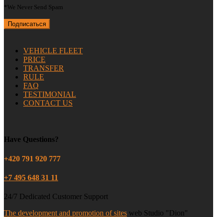
*We Never Send Spam
VEHICLE FLEET
PRICE
TRANSFER
RULE
FAQ
TESTIMONIAL
CONTACT US
Have Questions?
+420 791 920 777
+7 495 648 31 11
24/7 Dedicated Customer Support
The development and promotion of sites
web Studio "Dion"