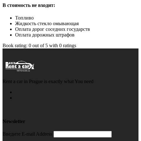
В стоимость не входит:
Топливо
Жидкость стекло омывающая
Оплата дорог соседних государств
Оплата дорожных штрафов
Book rating:
0
out of
5
with
0
ratings
Rent a car in Prague is exactly what You need
Newsletter
Введите E-mail Address