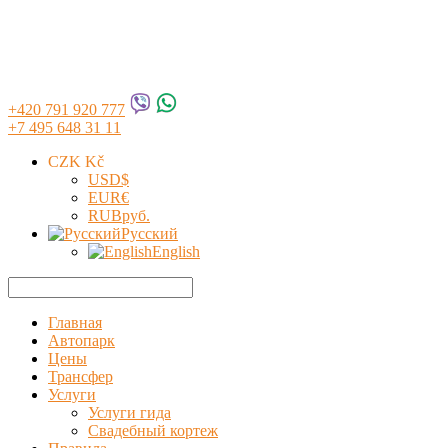
+420 791 920 777
+7 495 648 31 11
CZK Kč
USD
$
EUR
€
RUB
руб.
Русский
English
Главная
Автопарк
Цены
Трансфер
Услуги
Услуги гида
Свадебный кортеж