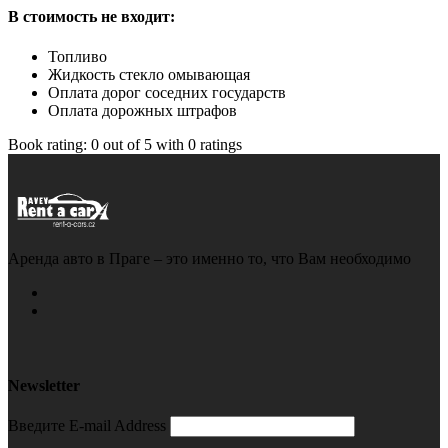
В стоимость не входит:
Топливо
Жидкость стекло омывающая
Оплата дорог соседних государств
Оплата дорожных штрафов
Book rating:
0
out of
5
with
0
ratings
Аренда авто в Праге – это именно то, что Вам необходимо
Newsletter
Введите E-mail Address