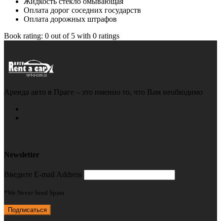
Жидкость стекло омывающая
Оплата дорог соседних государств
Оплата дорожных штрафов
Book rating:
0
out of
5
with
0
ratings
Аренда авто в Праге – это именно то, что Вам необходимо
Newsletter
Введите E-mail Address
*We Never Send Spam