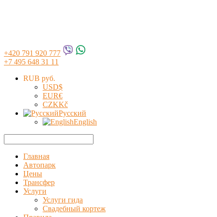
+420 791 920 777
+7 495 648 31 11
RUB руб.
USD
$
EUR
€
CZK
Kč
Русский
English
Главная
Автопарк
Цены
Трансфер
Услуги
Услуги гида
Свадебный кортеж